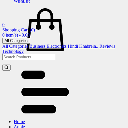
WishList
0
Shopping Cart
(0)
0 item(s) - 0.00
All Categories
All Categories
Business
Electronics
Hindi Khabrein..
Reviews
Technology
Home
Apple