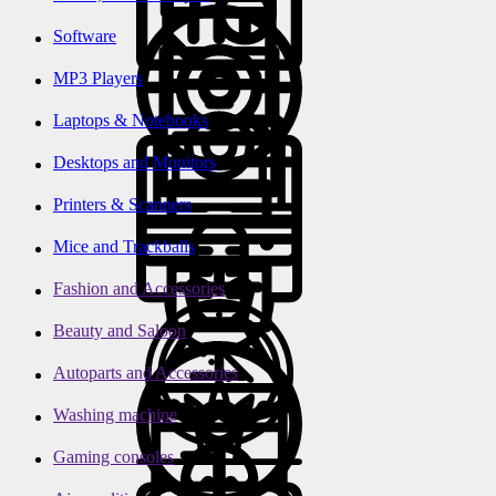
Software
MP3 Players
Laptops & Notebooks
Desktops and Monitors
Printers & Scanners
Mice and Trackballs
Fashion and Accessories
Beauty and Saloon
Autoparts and Accessories
Washing machine
Gaming consoles