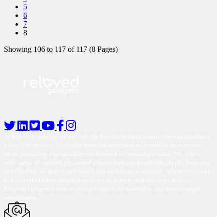
5
6
7
8
Showing 106 to 117 of 117 (8 Pages)
At Reloved Gadgets, we provide the best-refurbished smartphones at affordable
prices. Our mission is to make premium smartphones accessible to everyone
while promoting a sustainable environment by reducing e-waste. We offer a
wide range of certified pre-owned phones from top brands like Apple, Samsung,
and OnePlus, all thoroughly tested and backed by a warranty. Whether you want
to buy a refurbished smartphone or are looking to upgrade your device,
Reloved Gadgets is your one-stop solution for affordable and under-budget
smartphones.