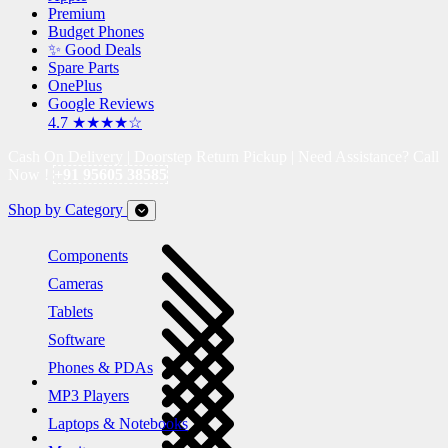
Premium
Budget Phones
✨ Good Deals
Spare Parts
OnePlus
Google Reviews
4.7 ★★★★☆
Cash On Delivery | Doorstep Return Pickup | Need Assistance? Call
Now !
+91 95605 38585
Shop by Category
Components
Cameras
Tablets
Software
Phones & PDAs
MP3 Players
Laptops & Notebooks