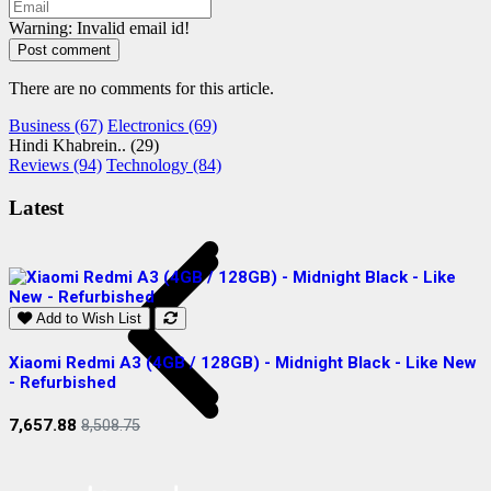
Warning: Invalid email id!
Post comment
There are no comments for this article.
Business (67)
Electronics (69)
Hindi Khabrein.. (29)
Reviews (94)
Technology (84)
Latest
Add to Wish List
Xiaomi Redmi A3 (4GB / 128GB) - Midnight Black - Like New
S
- Refurbished
R
7,657.88
2
8,508.75