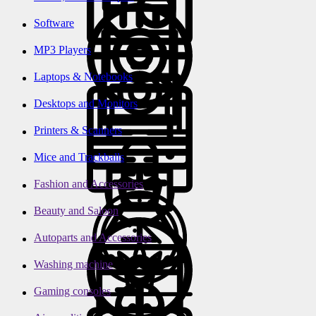
Software
MP3 Players
Laptops & Notebooks
Desktops and Monitors
Printers & Scanners
Mice and Trackballs
Fashion and Accessories
Beauty and Saloon
Autoparts and Accessories
Washing machine
Gaming consoles