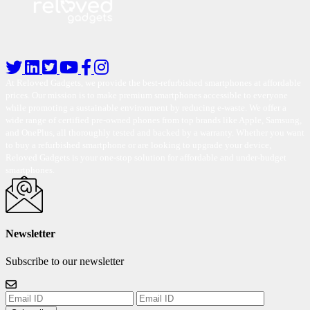
At Reloved Gadgets, we provide the best-refurbished smartphones at affordable
prices. Our mission is to make premium smartphones accessible to everyone
while promoting a sustainable environment by reducing e-waste. We offer a
wide range of certified pre-owned phones from top brands like Apple, Samsung,
and OnePlus, all thoroughly tested and backed by a warranty. Whether you want
to buy a refurbished smartphone or are looking to upgrade your device,
Reloved Gadgets is your one-stop solution for affordable and under-budget
smartphones.
Newsletter
Subscribe to our newsletter