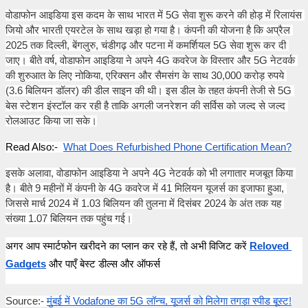
वोडाफोन आइडिया इस कदम के साथ भारत में 5G सेवा शुरू करने की होड़ में रिलायंस 
जियो और भारती एयरटेल के साथ खड़ा हो गया है। कंपनी की योजना है कि अप्रैल 
2025 तक दिल्ली, बेंगलुरु, चंडीगढ़ और पटना में कमर्शियल 5G सेवा शुरू कर दी 
जाए। बीते वर्ष, वोडाफोन आइडिया ने अपने 4G कवरेज के विस्तार और 5G नेटवर्क 
की शुरुआत के लिए नोकिया, एरिक्सन और सैमसंग के साथ 30,000 करोड़ रुपये 
(3.6 बिलियन डॉलर) की डील साइन की थी। इस डील के तहत कंपनी तेजी से 5G 
बेस स्टेशन इंस्टॉल कर रही है ताकि अगली जनरेशन की सर्विस को जल्द से जल्द 
रोलआउट किया जा सके।
Read Also:-
What Does Refurbished Phone Certification Mean?
इसके अलावा, वोडाफोन आइडिया ने अपने 4G नेटवर्क को भी लगातार मजबूत किया 
है। बीते 9 महीनों में कंपनी के 4G कवरेज में 41 मिलियन यूजर्स का इजाफा हुआ, 
जिससे मार्च 2024 में 1.03 बिलियन की तुलना में दिसंबर 2024 के अंत तक यह 
संख्या 1.07 बिलियन तक पहुंच गई।
अगर आप स्मार्टफोन खरीदने का प्लान कर रहे हैं, तो अभी विजिट करें
Reloved 
Gadgets
 और पाएँ बेस्ट डील्स और ऑफर्स
Source:- 
मुंबई में Vodafone का 5G लॉन्च, यूजर्स को मिलेगा तगड़ा स्पीड बूस्ट!