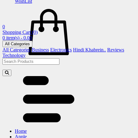
WishList
0
Shopping Cart
(0)
0 item(s) - 0.00
All Categories
All Categories
Business
Electronics
Hindi Khabrein..
Reviews
Technology
Home
Apple