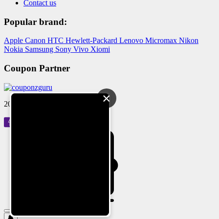
Contact us
Popular brand:
Apple
Canon
HTC
Hewlett-Packard
Lenovo
Micromax
Nikon
Nokia
Samsung
Sony
Vivo
Xiomi
Coupon Partner
×
2024 © Reloved Gadgets Pvt Ltd