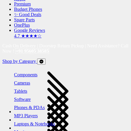
Premium
Budget Phones
✨ Good Deals
Spare Parts
OnePlus
Google Reviews
4.7 ★★★★☆
Cash On Delivery | Doorstep Return Pickup | Need Assistance? Call
Now !
+91 95605 38585
Shop by Category
Components
Cameras
Tablets
Software
Phones & PDAs
MP3 Players
Laptops & Notebooks